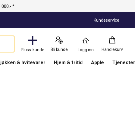
 000,- *
Kundeservice
Handlekurv
:
0
Produkter
Bli kunde
Handlekurv
Pluss-kunde
Logg inn
(
Handlekurv
)
jøkken & hvitevarer
Hjem & fritid
Apple
Tjenester