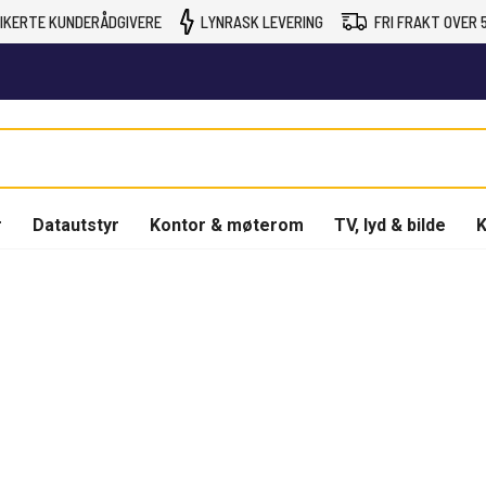
IKERTE KUNDERÅDGIVERE
LYNRASK LEVERING
FRI FRAKT OVER 5
r
Datautstyr
Kontor & møterom
TV, lyd & bilde
K