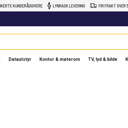
IKERTE KUNDERÅDGIVERE
LYNRASK LEVERING
FRI FRAKT OVER 5
r
Datautstyr
Kontor & møterom
TV, lyd & bilde
K