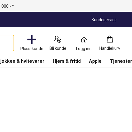
 000,- *
Kundeservice
Handlekurv
:
0
Produkter
Bli kunde
Handlekurv
Pluss-kunde
Logg inn
(
Handlekurv
)
jøkken & hvitevarer
Hjem & fritid
Apple
Tjenester